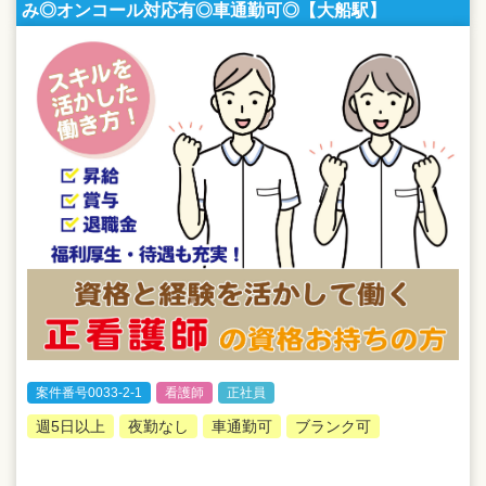
み◎オンコール対応有◎車通勤可◎【大船駅】
案件番号0033-2-1
看護師
正社員
週5日以上
夜勤なし
車通勤可
ブランク可