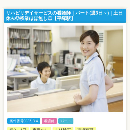
リハビリデイサービスの看護師｜パート(週3日～)｜土日
休み◎残業ほぼ無し◎【平塚駅】
案件番号0835-3-4
看護師
パート
週3～4日
夜勤なし
未経験可
車通勤可