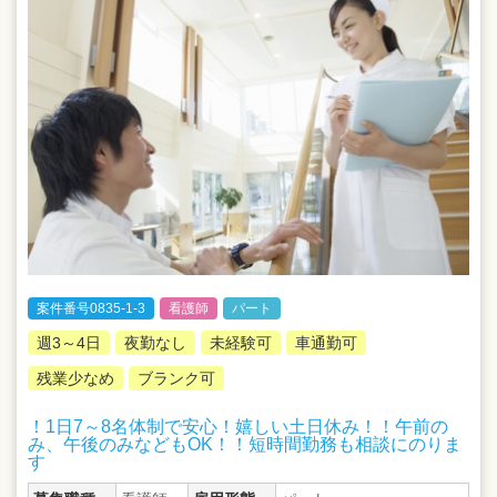
案件番号0835-1-3
看護師
パート
週3～4日
夜勤なし
未経験可
車通勤可
残業少なめ
ブランク可
！1日7～8名体制で安心！嬉しい土日休み！！午前の
み、午後のみなどもOK！！短時間勤務も相談にのりま
す