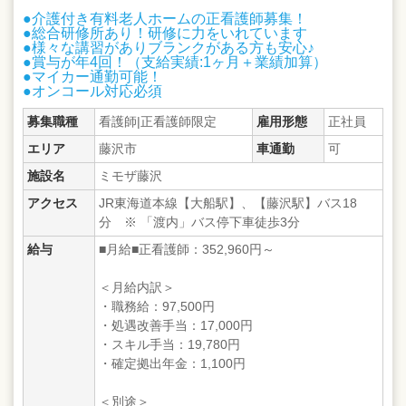
●介護付き有料老人ホームの正看護師募集！
●総合研修所あり！研修に力をいれています
●様々な講習がありブランクがある方も安心♪
●賞与が年4回！（支給実績:1ヶ月＋業績加算）
●マイカー通勤可能！
●オンコール対応必須
募集職種
看護師|正看護師限定
雇用形態
正社員
エリア
藤沢市
車通勤
可
施設名
ミモザ藤沢
アクセス
JR東海道本線【大船駅】、【藤沢駅】バス18
分 ※ 「渡内」バス停下車徒歩3分
給与
■月給■正看護師：352,960円～
＜月給内訳＞
・職務給：97,500円
・処遇改善手当：17,000円
・スキル手当：19,780円
・確定拠出年金：1,100円
＜別途＞