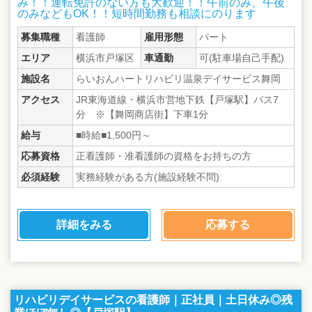
み！！運転免許のない方も大歓迎！！午前のみ、午後
のみなどもOK！！短時間勤務も相談にのります
募集職種
看護師
雇用形態
パート
エリア
横浜市戸塚区
車通勤
可(駐車場自己手配)
施設名
らいおんハートリハビリ温泉デイサービス舞岡
アクセス
JR東海道線・横浜市営地下鉄【戸塚駅】バス7
分 ※【舞岡商店街】下車1分
給与
■時給■1,500円～
応募資格
正看護師・准看護師の資格をお持ちの方
必須経験
実務経験がある方(施設経験不問)
詳細をみる
応募する
リハビリデイサービスの看護師｜正社員｜土日休み◎残