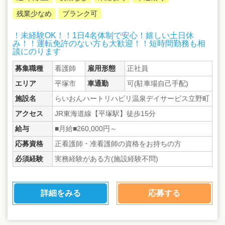
残業少なめ
ブランク可
！未経験OK！！1日4名体制で安心！嬉しい土日休
み！！運転免許のない方も大歓迎！！短時間勤務も相
談にのります
募集職種
看護師
雇用形態
正社員
エリア
平塚市
車通勤
可(駐車場自己手配)
施設名
らいおんハートリハビリ温泉デイサービス立野町
アクセス
JR東海道線【平塚駅】徒歩15分
給与
■月給■260,000円～
応募資格
正看護師・准看護師の資格をお持ちの方
必須経験
実務経験がある方(施設経験不問)
詳細をみる
応募する