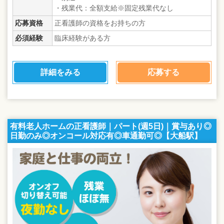
・残業代：全額支給※固定残業代なし
応募資格
正看護師の資格をお持ちの方
必須経験
臨床経験がある方
詳細をみる
応募する
有料老人ホームの正看護師｜パート(週5日)｜賞与あり◎
日勤のみ◎オンコール対応有◎車通勤可◎【大船駅】