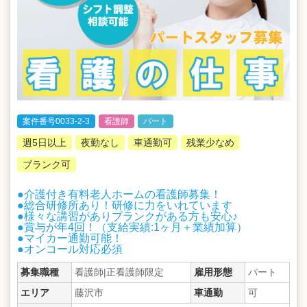
案件番号0033-2-3
看護師
パート
週5日以上
夜勤なし
車通勤可
残業少なめ
ブランク可
●介護付き有料老人ホームの看護師募集！
●総合研修所あり！研修に力をいれています
●様々な講習がありブランクがある方も安心♪
●賞与が年4回！（支給実績:1ヶ月＋業績加算）
●マイカー通勤可能！
●オンコール対応必須
募集職種
看護師|正看護師限定
雇用形態
パート
エリア
藤沢市
車通勤
可