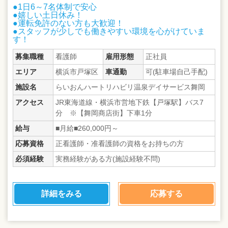
●1日6～7名体制で安心
●嬉しい土日休み！
●運転免許のない方も大歓迎！
●スタッフが少しでも働きやすい環境を心がけていま
す！
募集職種
看護師
雇用形態
正社員
エリア
横浜市戸塚区
車通勤
可(駐車場自己手配)
施設名
らいおんハートリハビリ温泉デイサービス舞岡
アクセス
JR東海道線・横浜市営地下鉄【戸塚駅】バス7
分 ※【舞岡商店街】下車1分
給与
■月給■260,000円～
応募資格
正看護師・准看護師の資格をお持ちの方
必須経験
実務経験がある方(施設経験不問)
詳細をみる
応募する