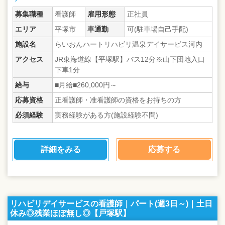
募集職種
看護師
雇用形態
正社員
エリア
平塚市
車通勤
可(駐車場自己手配)
施設名
らいおんハートリハビリ温泉デイサービス河内
アクセス
JR東海道線【平塚駅】バス12分※山下団地入口
下車1分
給与
■月給■260,000円～
応募資格
正看護師・准看護師の資格をお持ちの方
必須経験
実務経験がある方(施設経験不問)
詳細をみる
応募する
リハビリデイサービスの看護師｜パート(週3日～)｜土日
休み◎残業ほぼ無し◎【戸塚駅】