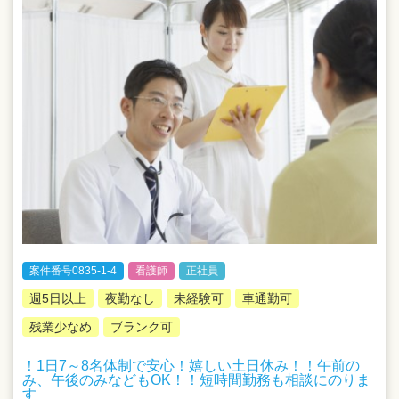
案件番号0835-1-4
看護師
正社員
週5日以上
夜勤なし
未経験可
車通勤可
残業少なめ
ブランク可
！1日7～8名体制で安心！嬉しい土日休み！！午前の
み、午後のみなどもOK！！短時間勤務も相談にのりま
す