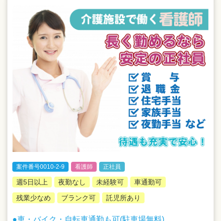
案件番号0010-2-9
看護師
正社員
週5日以上
夜勤なし
未経験可
車通勤可
残業少なめ
ブランク可
託児所あり
●車・バイク・自転車通勤も可(駐車場無料)