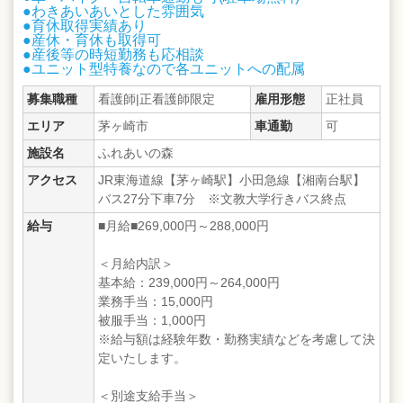
●わきあいあいとした雰囲気
●育休取得実績あり
●産休・育休も取得可
●産後等の時短勤務も応相談
●ユニット型特養なので各ユニットへの配属
募集職種
看護師|正看護師限定
雇用形態
正社員
エリア
茅ヶ崎市
車通勤
可
施設名
ふれあいの森
アクセス
JR東海道線【茅ヶ崎駅】小田急線【湘南台駅】
バス27分下車7分 ※文教大学行きバス終点
給与
■月給■269,000円～288,000円
＜月給内訳＞
基本給：239,000円～264,000円
業務手当：15,000円
被服手当：1,000円
※給与額は経験年数・勤務実績などを考慮して決
定いたします。
＜別途支給手当＞