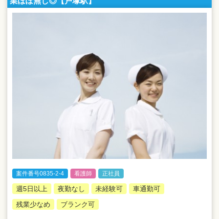
業ほぼ無し◎【戸塚駅】
案件番号0835-2-4
看護師
正社員
週5日以上
夜勤なし
未経験可
車通勤可
残業少なめ
ブランク可