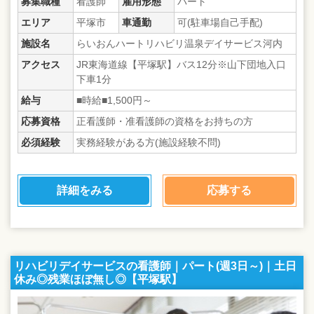
募集職種
看護師
雇用形態
パート
エリア
平塚市
車通勤
可(駐車場自己手配)
施設名
らいおんハートリハビリ温泉デイサービス河内
アクセス
JR東海道線【平塚駅】バス12分※山下団地入口
下車1分
給与
■時給■1,500円～
応募資格
正看護師・准看護師の資格をお持ちの方
必須経験
実務経験がある方(施設経験不問)
詳細をみる
応募する
リハビリデイサービスの看護師｜パート(週3日～)｜土日
休み◎残業ほぼ無し◎【平塚駅】