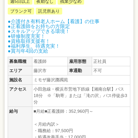
週5日以上
夜勤なし
残業少なめ
ブランク可
託児所あり
●介護付き有料老人ホーム【看護】の仕事
●正看護師をお持ちの方限定
●スキルアップできる環境！
●研修制度充実！
●資格取得支援有！
●福利厚生、待遇充実！
●賞与年4回の支給
募集職種
看護師
雇用形態
正社員
エリア
藤沢市
車通勤
不可
施設名
ミモザ藤沢躑躅苑
アクセス
小田急線・横浜市営地下鉄線【湘南台駅】バス
18分 ※「駒寄」または「滝の沢」バス停徒歩3
分
給与
■月給■正看護師：352,960円～
＜月給内訳＞
・職務給：97,500円
・処遇改善手当：17,000円