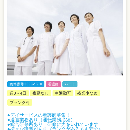
案件番号0033-21-10
看護師
パート
週3～4日
夜勤なし
車通勤可
残業少なめ
ブランク可
●デイサービスの看護師募集！
●送迎業務あり（運転業務必須）
●総合研修所あり！研修に力をいれています
●様々な講習がありブランクがある方も安心♪